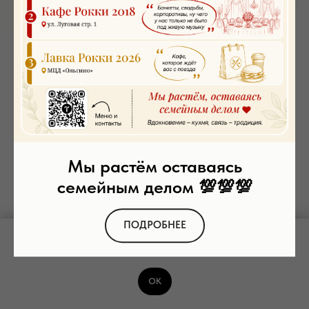
Кока-кола
SKU:
00119
350
р.
Заказать
Мы растём оставаясь
семейным делом 💯💯💯
1 л.
ПОДРОБНЕЕ
Мы используем файлы cookie и рекомендательные технологии. Пользуясь
сайтом, вы соглашаетесь с
Политикой обработки персональных данных
ОК