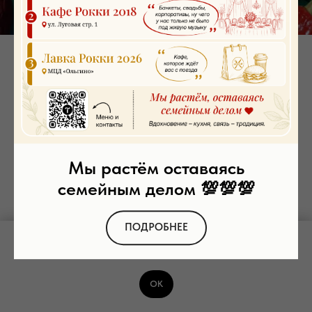
Шашлык из cвинoй корейки
SKU:
00010
510
р.
Заказать
Мы растём оставаясь
семейным делом 💯💯💯
200 гр.
Свиная корейка, специи
ПОДРОБНЕЕ
Мы используем файлы cookie и рекомендательные технологии. Пользуясь
сайтом, вы соглашаетесь с
Политикой обработки персональных данных
ОК