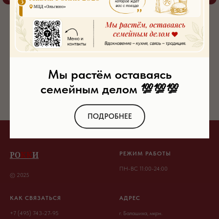
Мы растём оставаясь
семейным делом 💯💯💯
ПОДРОБНЕЕ
РО
КК
И
РЕЖИМ РАБОТЫ
ПН-ВС 11:00-24:00
© 2025
КАК СВЯЗАТЬСЯ
АДРЕС
+7 (495) 743-27-95
г. Балашиха, мкрн.