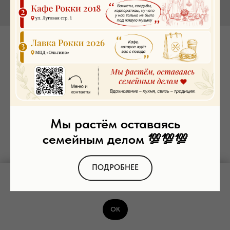
Осетинский пирог с вишней
SKU:
00085
1 010
р.
Заказать
Мы растём оставаясь
семейным делом 💯💯💯
1 кг.
Тесто, вишневая начинка (Будьте осторожны:продукт может содержать
косточки от вишни!)
ПОДРОБНЕЕ
Мы используем файлы cookie и рекомендательные технологии. Пользуясь
сайтом, вы соглашаетесь с
Политикой обработки персональных данных
ОК