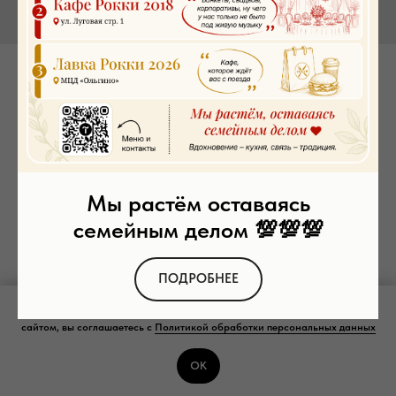
Салат Столичный
SKU:
00031
550
р.
Заказать
Мы растём оставаясь
семейным делом 💯💯💯
200 гр.
Куриное филе, картофель, огурцы маринованные, огурцы свежие, яйцо
ПОДРОБНЕЕ
куриное, горох, майонез, специи
Мы используем файлы cookie и рекомендательные технологии. Пользуясь
сайтом, вы соглашаетесь с
Политикой обработки персональных данных
ОК
Tilda
Made on