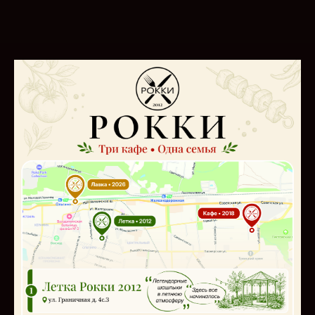
Гренки с чесночным
Наггетсы с сырным
соусом
соусом
150 гр.
150 гр.
Черный хлеб, чесночный соус
Куриное мясо в панировке, сырный
соус
390
р.
370
р.
Заказать
Заказать