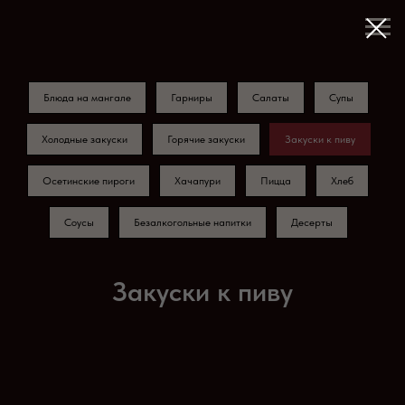
Блюда на мангале
Гарниры
Салаты
Супы
Холодные закуски
Горячие закуски
Закуски к пиву
Осетинские пироги
Хачапури
Пицца
Хлеб
Соусы
Безалкогольные напитки
Десерты
Закуски к пиву