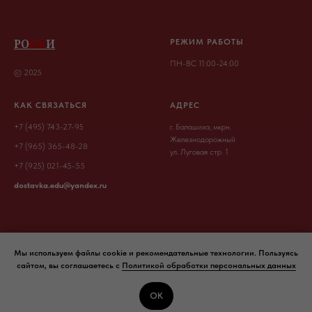
РО
КК
И
РЕЖИМ РАБОТЫ
ПН-ВС 11:00-24:00
© 2025
КАК СВЯЗАТЬСЯ
АДРЕС
+7 (495) 743-27-95
г. Балашиха, мкрн.
Железнодорожный
+7 (965) 365-48-28
ул. Луговая стр. 1
+7 (925) 021-45-55
dostavka.edu@yandex.ru
Мы используем файлы cookie и рекомендательные технологии. Пользуясь
сайтом, вы соглашаетесь с
Политикой обработки персональных данных
ОК
Tilda
Made on